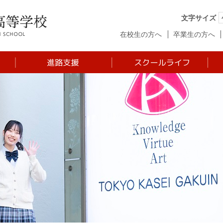
文字サイズ
在校生の方へ
卒業生の方へ
た
基本方針
年間行事
進路プログラム
制服
ラ
進学傾向
クラブ活動
ム
大学合格実績
KVA Award
高大連携
生徒の１日