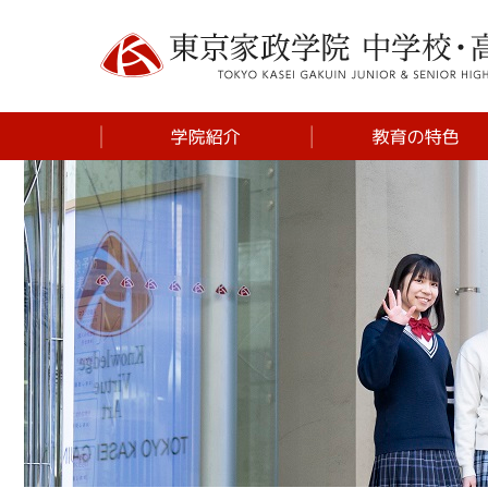
学校長挨拶
中学 体験を重視し
学び
建学の精神
中学 SDGsプログ
ム
施設紹介
高校 探究プログラ
東京家政学院の歴史