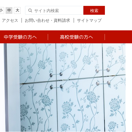
小
中
大
検索
アクセス
お問い合わせ・資料請求
サイトマップ
中学 入試について
高校 入試について
中学 説明会日程・お
高校 説明会日程・お
申込み
申込み
中学 学費・経費など
高校 学費・経費など