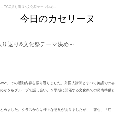
 ～TGG振り返り&文化祭テーマ決め～
今日のカセリーヌ
振り返り&文化祭テーマ決め～
GATEWAY）での活動内容を振り返りました。外国人講師とすべて英語での会
のかを各グループで話し会い、２学期に開催する文化祭での発表準備と
とめました。クラスからは様々な意見がありましたが、「響心」「紅