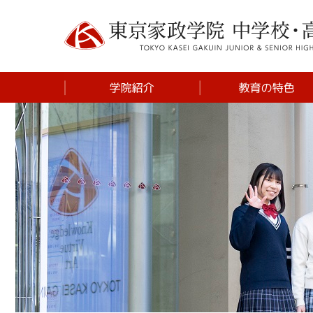
学校長挨拶
中学 体験を重視し
学び
建学の精神
中学 SDGsプログ
ム
施設紹介
高校 探究プログラ
東京家政学院の歴史