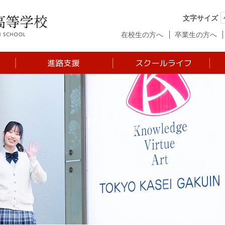
文字サイズ
在校生の方へ
卒業生の方へ
た
基本方針
年間行事
進路プログラム
制服
ラ
進学傾向
クラブ活動
ム
大学合格実績
KVA Award
高大連携
生徒の１日