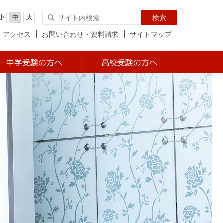
小
中
大
検索
アクセス
お問い合わせ・資料請求
サイトマップ
中学 入試について
高校 入試について
中学 説明会日程・お
高校 説明会日程・お
申込み
申込み
中学 学費・経費など
高校 学費・経費など