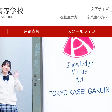
文字サイズ
在校生の方へ
卒業生の方へ
た
基本方針
年間行事
進路プログラム
制服
ラ
進学傾向
クラブ活動
ム
大学合格実績
KVA Award
高大連携
生徒の１日