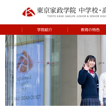
学校長挨拶
中学 体験を重視し
学び
建学の精神
中学 SDGsプログ
ム
施設紹介
高校 探究プログラ
東京家政学院の歴史