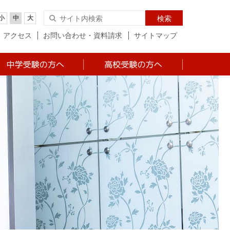
小
中
大
検索
アクセス
お問い合わせ・資料請求
サイトマップ
中学 入試について
高校 入試について
中学 説明会日程・お
高校 説明会日程・お
申込み
申込み
中学 学費・経費など
高校 学費・経費など