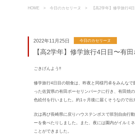
HOME
今日のカセリーヌ
【高2学年】修学旅行4
2022年11月25日
今日のカセリーヌ
【高2学年】修学旅行4日目〜有
ごきげんよう‼︎
修学旅行4日目の朝食は、昨夜と同様円卓をみんなで
った佐賀県の有田ポーセリンパークに行き、有田焼の
色絵付を行いました。約1ヶ月後に届くそうなので出
次は再び長崎県に戻りハウステンボスで班別自由行動
ーを食べたりしました。また、夜には園内がイルミネ
ことができました。